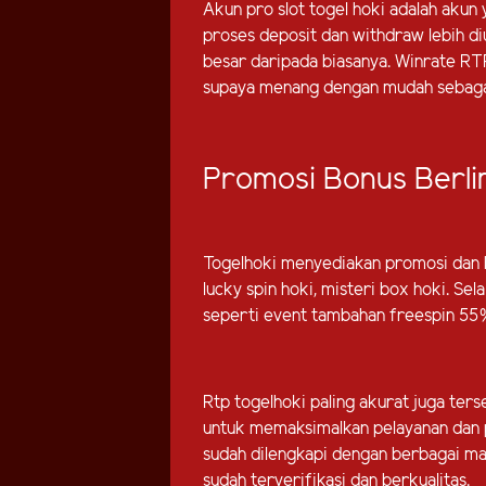
Akun pro slot togel hoki adalah aku
proses deposit dan withdraw lebih d
besar daripada biasanya. Winrate R
supaya menang dengan mudah sebag
Promosi Bonus Berli
Togelhoki menyediakan promosi dan b
lucky spin hoki, misteri box hoki. Se
seperti event tambahan freespin 55%
Rtp togelhoki paling akurat juga terse
untuk memaksimalkan pelayanan dan 
sudah dilengkapi dengan berbagai m
sudah terverifikasi dan berkualitas.