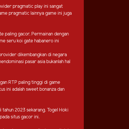
vider pragmatic play ini sangat
me pragmatic lainnya game ini juga
te paling gacor. Permainan dengan
e seru koi gate habanero ini
 provider dikembangkan di negara
endominasi pasar asia bukanlah hal
gan RTP paling tinggi di game
tus ini adalah sweet bonanza dan
i tahun 2023 sekarang. Togel Hoki
da situs gacor ini.