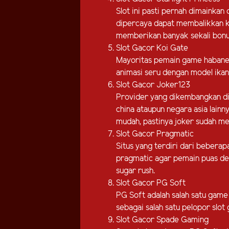
Slot ini pasti pernah dimainkan
dipercaya dapat membalikkan k
memberikan banyak sekali bonu
Slot Gacor Koi Gate
Mayoritas pemain game habaner
animasi seru dengan model ika
Slot Gacor Joker123
Provider yang dikembangkan di 
china ataupun negara asia lain
mudah, pastinya joker sudah
Slot Gacor Pragmatic
Situs yang terdiri dari bebera
pragmatic agar pemain puas den
sugar rush.
Slot Gacor PG Soft
PG Soft adalah salah satu gam
sebagai salah satu pelopor slo
Slot Gacor Spade Gaming