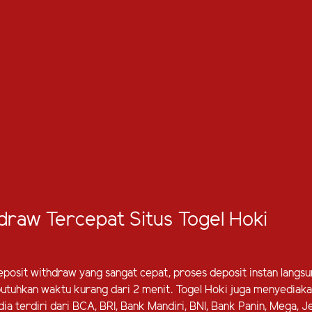
draw Tercepat Situs Togel Hoki
posit withdraw yang sangat cepat, proses deposit instan langsu
utuhkan waktu kurang dari 2 menit. Togel Hoki juga menyediak
ia terdiri dari BCA, BRI, Bank Mandiri, BNI, Bank Panin, Mega, Je