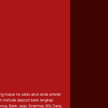
ng masuk ke saldo akun anda setelah
an metode deposit bank lengkap
nius, Bank Jago, Sinarmas, BSI, Dana,