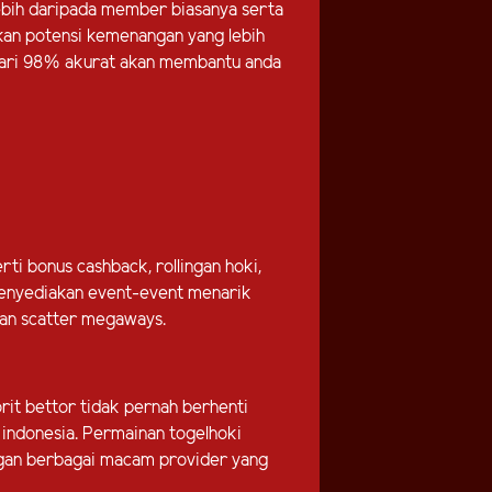
ebih daripada member biasanya serta
kan potensi kemenangan yang lebih
 hari 98% akurat akan membantu anda
i bonus cashback, rollingan hoki,
a menyediakan event-event menarik
dan scatter megaways.
vorit bettor tidak pernah berhenti
indonesia. Permainan togelhoki
ngan berbagai macam provider yang