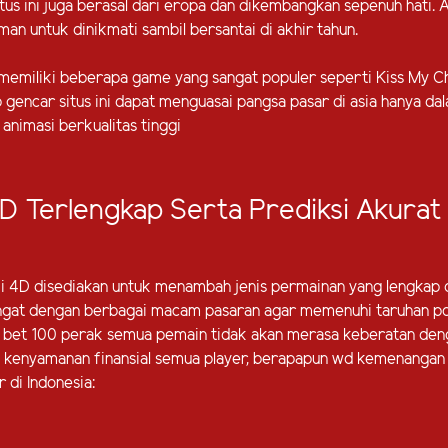
tus ini juga berasal dari eropa dan dikembangkan sepenuh hati. 
an untuk dinikmati sambil bersantai di akhir tahun.
 memiliki beberapa game yang sangat populer seperti Kiss My C
gencar situs ini dapat menguasai pangsa pasar di asia hanya da
nimasi berkualitas tinggi
4D Terlengkap Serta Prediksi Akurat
ki 4D disediakan untuk menambah jenis permainan yang lengkap 
ngat dengan berbagai macam pasaran agar memenuhi taruhan p
 bet 100 perak semua pemain tidak akan merasa keberatan deng
a kenyamanan finansial semua player, berapapun wd kemenangan a
 di Indonesia: