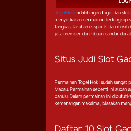
LOGI
TogelHoki
adalah agen togel dan slot 
menyediakan permainan terlengkap sepe
tangkas, taruhan e-sports dan masih 
juta member dan ribuan bandar darat 
Situs Judi Slot Ga
Permainan Togel Hoki sudah sangat p
Macau. Permainan seperti ini sudah 
dahulu. Dalam permainan ini dibutuh
kemenangan maksimal, biasakan mengg
Daftar 10 Slot G