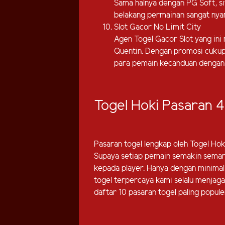
Sama halnya dengan PG Soft, si
belakang permainan sangat nyam
Slot Gacor No Limit City
Agen Togel Gacor Slot yang ini
Quentin. Dengan promosi cukup 
para pemain kecanduan dengan a
Togel Hoki Pasaran 
Pasaran togel lengkap oleh Togel Ho
Supaya setiap pemain semakin sema
kepada player. Hanya dengan minimal
togel terpercaya kami selalu menjag
daftar 10 pasaran togel paling populer