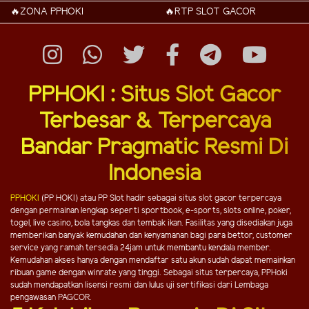
🔥ZONA PPHOKI
🔥RTP SLOT GACOR
PPHOKI : Situs Slot Gacor
Terbesar & Terpercaya
Bandar Pragmatic Resmi Di
Indonesia
PPHOKI
(PP HOKI) atau PP Slot hadir sebagai situs slot gacor terpercaya
dengan permainan lengkap seperti sportbook, e-sports, slots online, poker,
togel, live casino, bola tangkas dan tembak ikan. Fasilitas yang disediakan juga
memberikan banyak kemudahan dan kenyamanan bagi para bettor, customer
service yang ramah tersedia 24jam untuk membantu kendala member.
Kemudahan akses hanya dengan mendaftar satu akun sudah dapat memainkan
ribuan game dengan winrate yang tinggi. Sebagai situs terpercaya, PPHoki
sudah mendapatkan lisensi resmi dan lulus uji sertifikasi dari Lembaga
pengawasan PAGCOR.