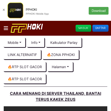
×
PPHOKI
Download
PPHOKI Mobile App
MASUK
DAFTAR
Mobile
Info
Kalkulator Parlay
LINK ALTERNATIF
🔥ZONA PPHOKI
🔥RTP SLOT GACOR
Halaman
🔥RTP SLOT GACOR
CARA MENANG DI SERVER THAILAND, BANTAI
TERUS KAKEK ZEUS